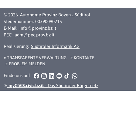
© 2026
Autonome Provinz Bozen - Südtirol
Steuernummer: 00390090215
E-Mail:
info@provinz.bz.it
PEC:
adm@pec.prov.bz.it
Realisierung:
Südtiroler Informatik AG
TRANSPARENTE VERWALTUNG
KONTAKTE
PROBLEM MELDEN
Facebook
Instagram
LinkedIn
YouTube
TikTok
WhatsApp
Finde uns auf
myCIVIS.civis.bz.it
- Das Südtiroler Bürgernetz
Erklärung zur Barrierefreiheit
Impressum
Privacy
Cookie
Social media policy